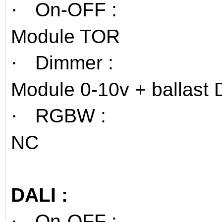
On-OFF :
·
Module TOR
Dimmer :
·
Module 0-10v + ballast
RGBW :
·
NC
DALI :
On-OFF :
·