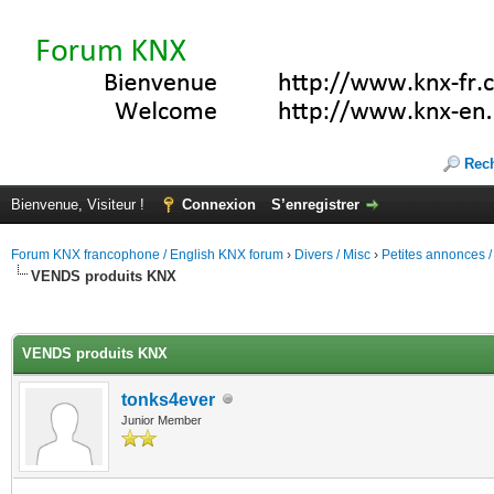
Rec
Bienvenue, Visiteur !
Connexion
S’enregistrer
Forum KNX francophone / English KNX forum
›
Divers / Misc
›
Petites annonces /
VENDS produits KNX
(s))
VENDS produits KNX
tonks4ever
Junior Member