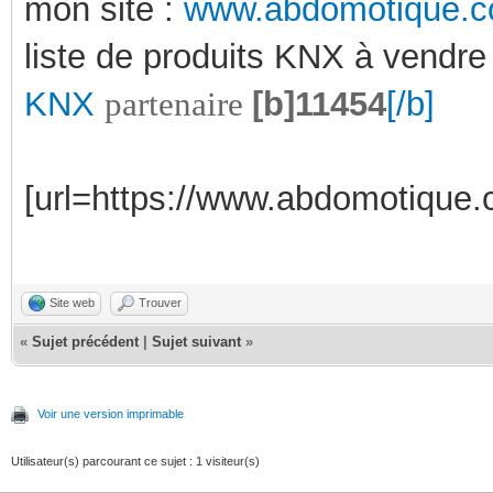
mon site :
www.abdomotique.
liste de produits KNX à vendre
KNX
partenaire
[b]11454
[/b]
[url=https://www.abdomotique.c
Site web
Trouver
«
Sujet précédent
|
Sujet suivant
»
Voir une version imprimable
Utilisateur(s) parcourant ce sujet : 1 visiteur(s)