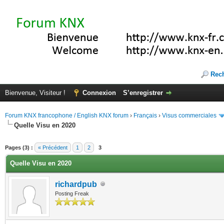
Rec
Bienvenue, Visiteur !
Connexion
S’enregistrer
Forum KNX francophone / English KNX forum
›
Français
›
Visus commerciales
Quelle Visu en 2020
(s))
Pages (3) :
« Précédent
1
2
3
Quelle Visu en 2020
richardpub
Posting Freak