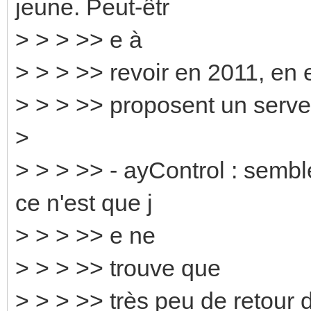
jeune. Peut-êtr
> > > >> e à
> > > >> revoir en 2011, en 
> > > >> proposent un serv
>
> > > >> - ayControl : sembl
ce n'est que j
> > > >> e ne
> > > >> trouve que
> > > >> très peu de retour 