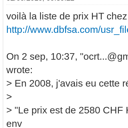
voilà la liste de prix HT che
http://www.dbfsa.com/usr_f
On 2 sep, 10:37, "ocrt...@g
wrote:
> En 2008, j'avais eu cett
>
> "Le prix est de 2580 CHF 
env