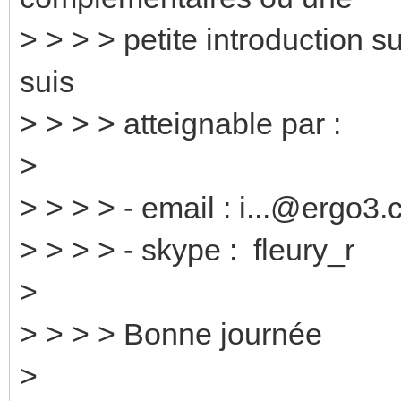
> > > > petite introduction s
suis
> > > > atteignable par :
>
> > > > - email : i...@ergo3.
> > > > - skype : fleury_r
>
> > > > Bonne journée
>