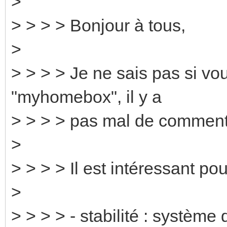
>
> > > > Bonjour à tous,
>
> > > > Je ne sais pas si vo
"myhomebox", il y a
> > > > pas mal de commenta
>
> > > > Il est intéressant pou
>
> > > > - stabilité : systèm