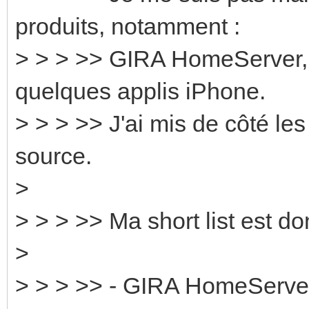
produits, notamment :
> > > >> GIRA HomeServer,
quelques applis iPhone.
> > > >> J'ai mis de côté le
source.
>
> > > >> Ma short list est do
>
> > > >> - GIRA HomeServe