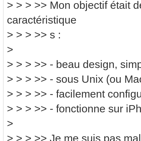
> > > >> Mon objectif était 
caractéristique
> > > >> s :
>
> > > >> - beau design, simp
> > > >> - sous Unix (ou Ma
> > > >> - facilement confi
> > > >> - fonctionne sur iP
>
> > > >> Je me suis pas ma