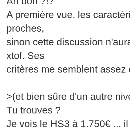
Ah bon ?!?
A première vue, les caractér
proches,
sinon cette discussion n'aur
xtof. Ses
critères me semblent assez c
>(et bien sûre d'un autre niv
Tu trouves ?
Je vois le HS3 à 1.750€ ...