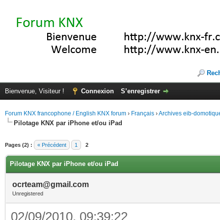
Rec
Bienvenue, Visiteur !
Connexion
S’enregistrer
Forum KNX francophone / English KNX forum
›
Français
›
Archives eib-domotiqu
Pilotage KNX par iPhone et/ou iPad
Pages (2) :
« Précédent
1
2
Pilotage KNX par iPhone et/ou iPad
ocrteam@gmail.com
Unregistered
02/09/2010, 09:39:22