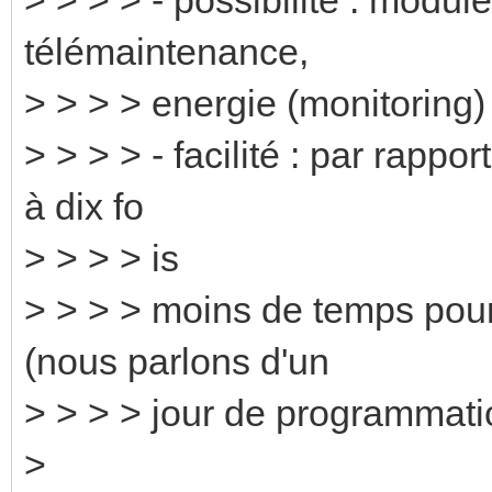
télémaintenance,
> > > > energie (monitoring)
> > > > - facilité : par rappo
à dix fo
> > > > is
> > > > moins de temps pou
(nous parlons d'un
> > > > jour de programmati
>