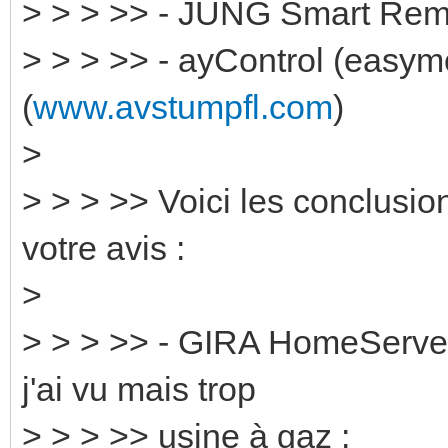
> > > >> - JUNG Smart Rem
> > > >> - ayControl (easy
(
www.avstumpfl.com
)
>
> > > >> Voici les conclusion
votre avis :
>
> > > >> - GIRA HomeServer :
j'ai vu mais trop
> > > >> usine à gaz :