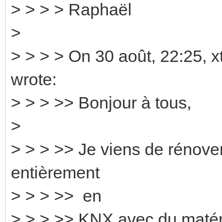
> > > > Raphaël
>
> > > > On 30 août, 22:25, 
wrote:
> > > >> Bonjour à tous,
>
> > > >> Je viens de rénover
entièrement
> > > >> en
> > > >> KNX avec du maté