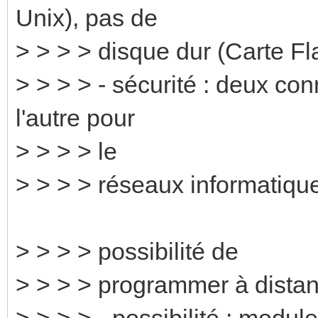
Unix), pas de
> > > > disque dur (Carte 
> > > > - sécurité : deux co
l'autre pour
> > > > le
> > > > réseaux informatiqu
> > > > possibilité de
> > > > programmer à distan
> > > > - possibilité : module