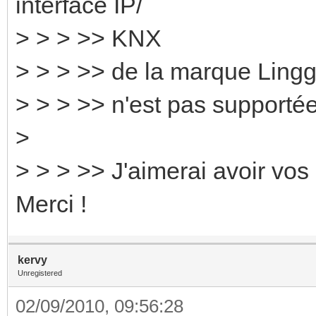
interface IP/
> > > >> KNX
> > > >> de la marque Lingg
> > > >> n'est pas supportée
>
> > > >> J'aimerai avoir vos 
Merci !
kervy
Unregistered
02/09/2010, 09:56:28