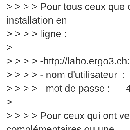
> > > > Pour tous ceux que 
installation en
> > > > ligne :
>
> > > > -http://labo.ergo3.c
> > > > - nom d'utilisateur 
> > > > - mot de passe : 4
>
> > > > Pour ceux qui ont ve
complémentaires ou une