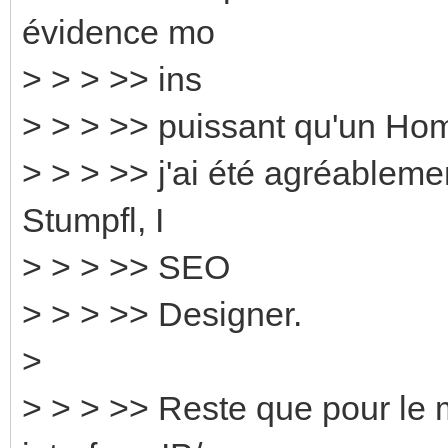
évidence mo
> > > >> ins
> > > >> puissant qu'un Ho
> > > >> j'ai été agréablemen
Stumpfl, I
> > > >> SEO
> > > >> Designer.
>
> > > >> Reste que pour le 