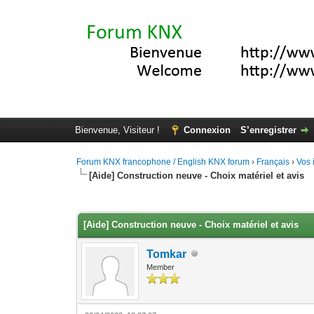
Bienvenue, Visiteur !
Connexion
S’enregistrer
Forum KNX francophone / English KNX forum
›
Français
›
Vos 
[Aide] Construction neuve - Choix matériel et avis
Moyenne : 0 (0 vote(s))
1
2
3
4
5
[Aide] Construction neuve - Choix matériel et avis
Tomkar
Member