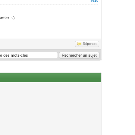
#310
tier :-)
Répondre