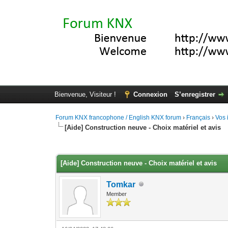
Bienvenue, Visiteur !
Connexion
S’enregistrer
Forum KNX francophone / English KNX forum
›
Français
›
Vos 
[Aide] Construction neuve - Choix matériel et avis
Moyenne : 0 (0 vote(s))
1
2
3
4
5
[Aide] Construction neuve - Choix matériel et avis
Tomkar
Member