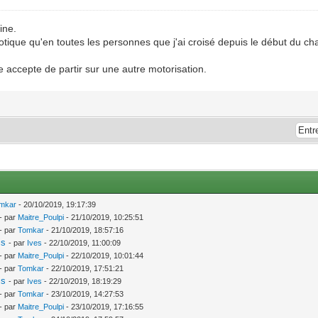
ine.
tique qu'en toutes les personnes que j'ai croisé depuis le début du chan
le accepte de partir sur une autre motorisation.
mkar
- 20/10/2019, 19:17:39
- par
Maitre_Poulpi
- 21/10/2019, 10:25:51
- par
Tomkar
- 21/10/2019, 18:57:16
is
- par
Ives
- 22/10/2019, 11:00:09
- par
Maitre_Poulpi
- 22/10/2019, 10:01:44
- par
Tomkar
- 22/10/2019, 17:51:21
is
- par
Ives
- 22/10/2019, 18:19:29
- par
Tomkar
- 23/10/2019, 14:27:53
- par
Maitre_Poulpi
- 23/10/2019, 17:16:55