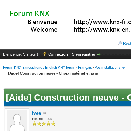
Rec
Bienvenue, Visiteur !
Connexion
S’enregistrer
Forum KNX francophone / English KNX forum
›
Français
›
Vos installations
[Aide] Construction neuve - Choix matériel et avis
(s))
[Aide] Construction neuve - C
Ives
Posting Freak