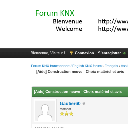
Bienvenue, Visiteur !
Connexion
S’enregistrer
Forum KNX francophone / English KNX forum
›
Français
›
Vos 
[Aide] Construction neuve - Choix matériel et avis
Moyenne : 0 (0 vote(s))
1
2
3
4
5
[Aide] Construction neuve - Choix matériel et avis
Gautier60
Member