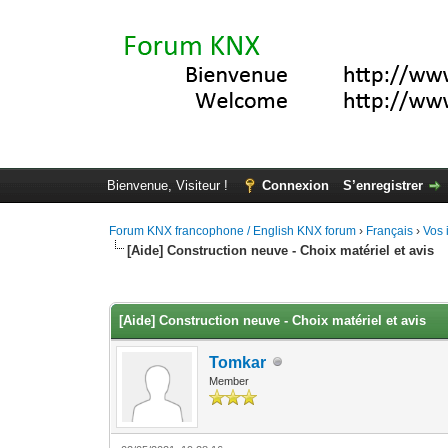
Bienvenue, Visiteur !
Connexion
S’enregistrer
Forum KNX francophone / English KNX forum
›
Français
›
Vos 
[Aide] Construction neuve - Choix matériel et avis
Moyenne : 0 (0 vote(s))
1
2
3
4
5
[Aide] Construction neuve - Choix matériel et avis
Tomkar
Member