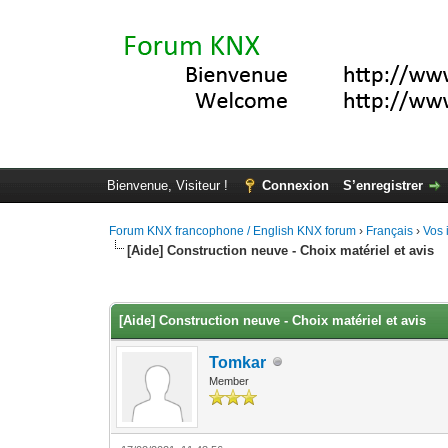
Bienvenue, Visiteur !
Connexion
S’enregistrer
Forum KNX francophone / English KNX forum
›
Français
›
Vos 
[Aide] Construction neuve - Choix matériel et avis
Moyenne : 0 (0 vote(s))
1
2
3
4
5
[Aide] Construction neuve - Choix matériel et avis
Tomkar
Member