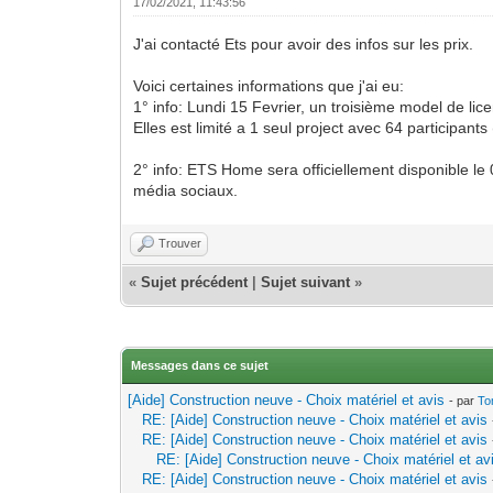
17/02/2021, 11:43:56
J'ai contacté Ets pour avoir des infos sur les prix.
Voici certaines informations que j'ai eu:
1° info: Lundi 15 Fevrier, un troisième model de lic
Elles est limité a 1 seul project avec 64 participant
2° info: ETS Home sera officiellement disponible le
média sociaux.
Trouver
«
Sujet précédent
|
Sujet suivant
»
Messages dans ce sujet
[Aide] Construction neuve - Choix matériel et avis
- par
To
RE: [Aide] Construction neuve - Choix matériel et avis
RE: [Aide] Construction neuve - Choix matériel et avis
RE: [Aide] Construction neuve - Choix matériel et av
RE: [Aide] Construction neuve - Choix matériel et avis