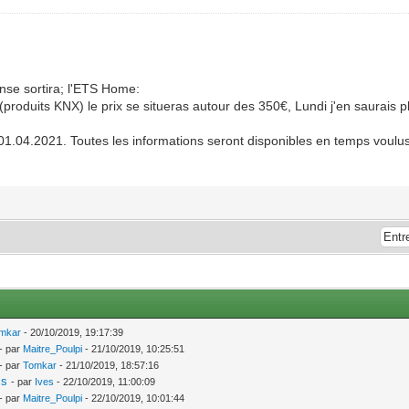
ense sortira; l'ETS Home:
s (produits KNX) le prix se situeras autour des 350€, Lundi j'en saurais p
 01.04.2021. Toutes les informations seront disponibles en temps voulu
mkar
- 20/10/2019, 19:17:39
- par
Maitre_Poulpi
- 21/10/2019, 10:25:51
- par
Tomkar
- 21/10/2019, 18:57:16
is
- par
Ives
- 22/10/2019, 11:00:09
- par
Maitre_Poulpi
- 22/10/2019, 10:01:44