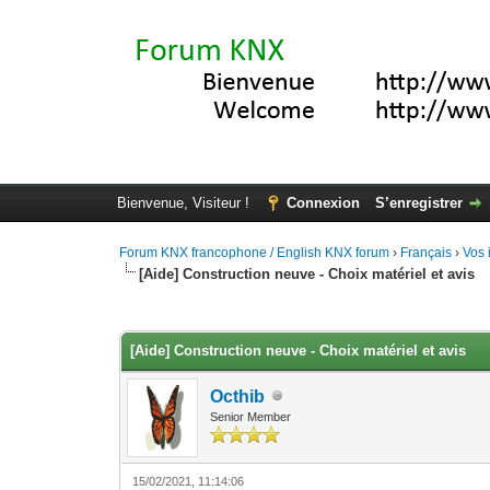
Bienvenue, Visiteur !
Connexion
S’enregistrer
Forum KNX francophone / English KNX forum
›
Français
›
Vos 
[Aide] Construction neuve - Choix matériel et avis
Moyenne : 0 (0 vote(s))
1
2
3
4
5
[Aide] Construction neuve - Choix matériel et avis
Octhib
Senior Member
15/02/2021, 11:14:06