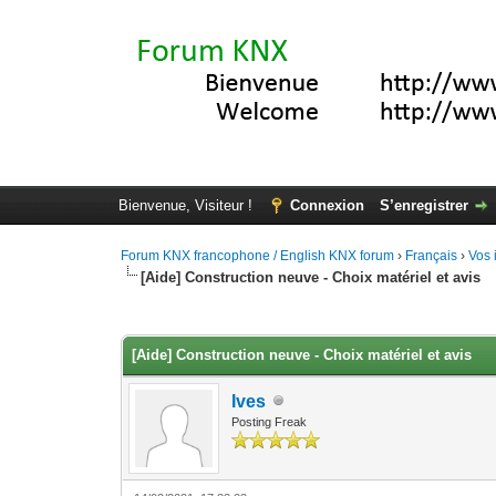
Bienvenue, Visiteur !
Connexion
S’enregistrer
Forum KNX francophone / English KNX forum
›
Français
›
Vos 
[Aide] Construction neuve - Choix matériel et avis
Moyenne : 0 (0 vote(s))
1
2
3
4
5
[Aide] Construction neuve - Choix matériel et avis
Ives
Posting Freak