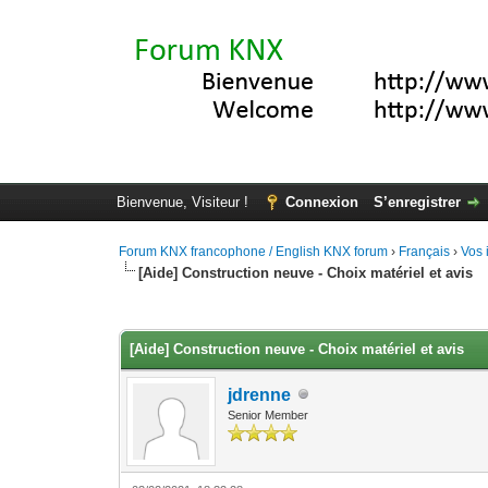
Bienvenue, Visiteur !
Connexion
S’enregistrer
Forum KNX francophone / English KNX forum
›
Français
›
Vos 
[Aide] Construction neuve - Choix matériel et avis
Moyenne : 0 (0 vote(s))
1
2
3
4
5
[Aide] Construction neuve - Choix matériel et avis
jdrenne
Senior Member