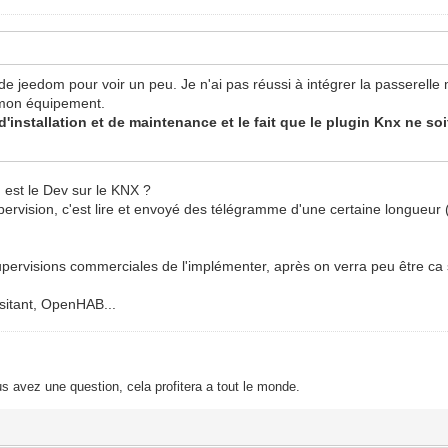
n de jeedom pour voir un peu. Je n'ai pas réussi à intégrer la passerelle 
r mon équipement.
nstallation et de maintenance et le fait que le plugin Knx ne soit 
n est le Dev sur le KNX ?
rvision, c'est lire et envoyé des télégramme d'une certaine longueur (
pervisions commerciales de l'implémenter, après on verra peu être ca s
ssitant, OpenHAB...
s avez une question, cela profitera a tout le monde.