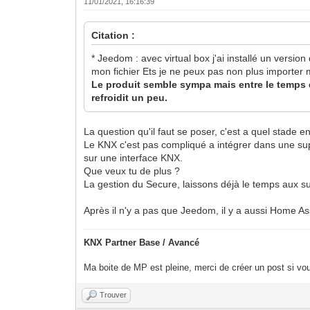
11/01/2021, 16:16:39
Citation :
* Jeedom : avec virtual box j'ai installé un versio
mon fichier Ets je ne peux pas non plus importe
Le produit semble sympa mais entre le temps d'i
refroidit un peu.
La question qu'il faut se poser, c'est a quel stade e
Le KNX c'est pas compliqué a intégrer dans une supe
sur une interface KNX.
Que veux tu de plus ?
La gestion du Secure, laissons déjà le temps aux su
Après il n'y a pas que Jeedom, il y a aussi Home A
KNX Partner Base / Avancé
Ma boite de MP est pleine, merci de créer un post si vou
Trouver