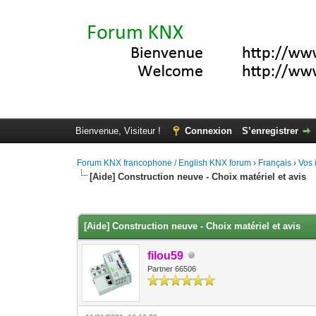
Bienvenue, Visiteur !
Connexion
S’enregistrer
Forum KNX francophone / English KNX forum
›
Français
›
Vos 
[Aide] Construction neuve - Choix matériel et avis
Moyenne : 0 (0 vote(s))
1
2
3
4
5
[Aide] Construction neuve - Choix matériel et avis
filou59
Partner 66506