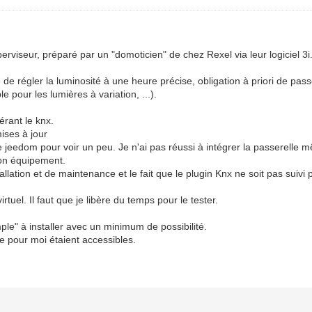
viseur, préparé par un "domoticien" de chez Rexel via leur logiciel 3i
té de régler la luminosité à une heure précise, obligation à priori de pas
 pour les lumières à variation, ...).
érant le knx.
mises à jour
de jeedom pour voir un peu. Je n'ai pas réussi à intégrer la passerelle mê
mon équipement.
ation et de maintenance et le fait que le plugin Knx ne soit pas suivi par
rtuel. Il faut que je libère du temps pour le tester.
mple" à installer avec un minimum de possibilité.
se pour moi étaient accessibles.