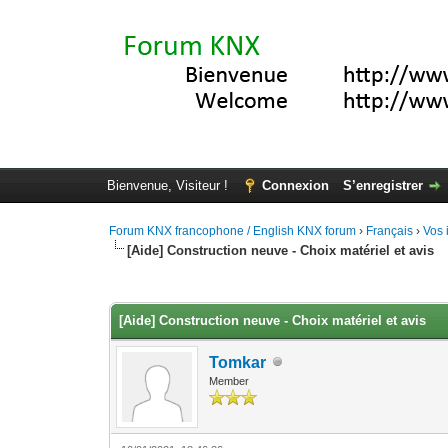
Bienvenue, Visiteur !
Connexion
S’enregistrer
Forum KNX francophone / English KNX forum
›
Français
›
Vos 
[Aide] Construction neuve - Choix matériel et avis
Moyenne : 0 (0 vote(s))
1
2
3
4
5
[Aide] Construction neuve - Choix matériel et avis
Tomkar
Member