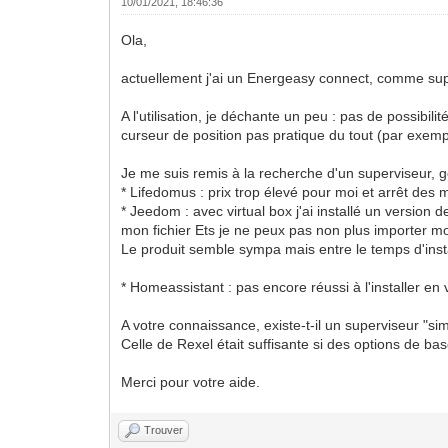
10/01/2021, 18:46:36
Ola,
actuellement j'ai un Energeasy connect, comme super
A l'utilisation, je déchante un peu : pas de possibili
curseur de position pas pratique du tout (par exemple
Je me suis remis à la recherche d'un superviseur, g
* Lifedomus : prix trop élevé pour moi et arrêt des 
* Jeedom : avec virtual box j'ai installé un version 
mon fichier Ets je ne peux pas non plus importer 
Le produit semble sympa mais entre le temps d'install
* Homeassistant : pas encore réussi à l'installer en vi
A votre connaissance, existe-t-il un superviseur "si
Celle de Rexel était suffisante si des options de ba
Merci pour votre aide.
Trouver