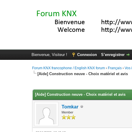
Bienvenue, Visiteur !
Connexion
S’enregistrer
Forum KNX francophone / English KNX forum
›
Français
›
Vos 
[Aide] Construction neuve - Choix matériel et avis
Moyenne : 0 (0 vote(s))
1
2
3
4
5
[Aide] Construction neuve - Choix matériel et avis
Tomkar
Member