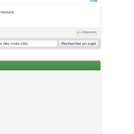
#145
rmeture.
Répondre