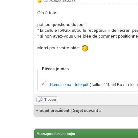
12/05/2020, 13:23:53
Ola à tous,
petites questions du jour :
* la cellule Ip/Knx et/ou le récepteur Ir de l'écran pe
* si non avez-vous une idée de comment positionner 
Merci pour votre aide.
Pièces jointes
Homcinema - Info.pdf
(Taille : 110,68 Ko / Téléc
Trouver
«
Sujet précédent
|
Sujet suivant
»
Messages dans ce sujet