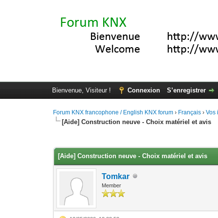
Bienvenue, Visiteur !
Connexion
S’enregistrer
Forum KNX francophone / English KNX forum
›
Français
›
Vos 
[Aide] Construction neuve - Choix matériel et avis
Moyenne : 0 (0 vote(s))
1
2
3
4
5
[Aide] Construction neuve - Choix matériel et avis
Tomkar
Member