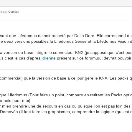
38 par
Octhib
.)
nt que Lifedomus ne soit racheté par Delta Dore. Elle correspond à la 
que deux versions possibles la Lifedomus Sense et la Lifedomus Vision do
e lla version de base intègre le connecteur KNX (je suppose que c'est po
s c'est le cas d'après
jdrenne
présent sur ce forum,qui devrait pouvoir 
commercial) que la version de base à ce jour gère le KNX. Les packs qu
que Lifedomus (Pour faire un point, compare en retirant les Packs optio
ionnels pour moi).
ur m'en prendre une de secours en cas ou puisque l'on est pas loin de
Domovéa (Il faut faire les graphismes, comprendre la logique (qui est des 