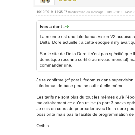
10/12/2019, 14:35:27
(Modification du message : 10/12/2019, 14:36:
Ives a écrit :
La mienne est une Lifedomus Vision V2 acquise ava
Delta Dore actuelle ; à cette époque il n'y avait 
Sur le site de Delta Dore il n'est pas spécifié qu
domotique reconnu certifié au niveau mondial) mai
commander une.
Je te confirme (cf post Lifedomus dans supervision 
Lifedomus de base peut se suffir à elle même.
Les tarifs ne sont plus du tout les mêmes qu'à l'épo
majoritairement ce qu'on utilise (a part 3 packs opt
Je suis en cours de pourparler avec Delta dore po
possibilité mais pas la facilité de programmation de 
Octhib