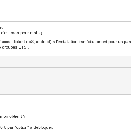
e.
 c'est mort pour moi :-)
’accès distant (IoS, android) à l'installation immédiatement pour un 
de groupes ETS).
on on obtient ?
 € par "option" à débloquer.