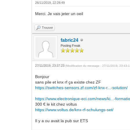
26/11/2019, 22:28:49
Merci. Je vais jeter un oeil
Trouver
fabric24
Posting Freak
27/11/2019, 23:37:23
(Modification du message : 27/11/2019, 23:43:
Bonjour
sans pile et knx rf ça existe chez ZF
https://switches-sensors.zf.com/zf-knx-r...-solution/
https://www.electronique-eci.com/news/ki...-formati
300 € le kit chez voltus
https://www.voltus.de/knx-rf-schulungs-set/
Il y a ou avait la pub sur ETS