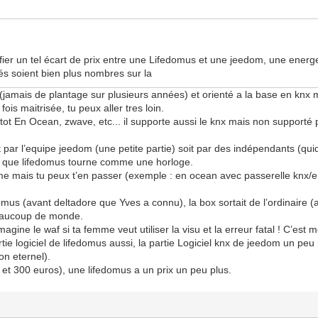
fier un tel écart de prix entre une Lifedomus et une jeedom, une ener
és soient bien plus nombres sur la
(jamais de plantage sur plusieurs années) et orienté a la base en knx ma
is maitrisée, tu peux aller tres loin.
tot En Ocean, zwave, etc... il supporte aussi le knx mais non supporté
ar l’equipe jeedom (une petite partie) soit par des indépendants (qui
dis que lifedomus tourne comme une horloge.
me mais tu peux t’en passer (exemple : en ocean avec passerelle knx/
us (avant deltadore que Yves a connu), la box sortait de l’ordinaire (a
 beaucoup de monde.
agine le waf si ta femme veut utiliser la visu et la erreur fatal ! C’est m
rtie logiciel de lifedomus aussi, la partie Logiciel knx de jeedom un pe
non eternel).
 et 300 euros), une lifedomus a un prix un peu plus.