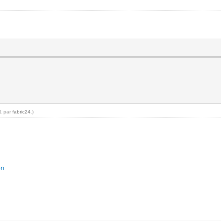
11 par
fabric24
.)
on