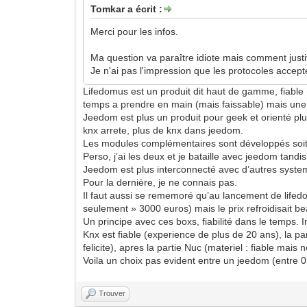
Tomkar a écrit :
Merci pour les infos.
Ma question va paraître idiote mais comment justi
Je n'ai pas l'impression que les protocoles accept
Lifedomus est un produit dit haut de gamme, fiable 
temps a prendre en main (mais faissable) mais une fo
Jeedom est plus un produit pour geek et orienté plu
knx arrete, plus de knx dans jeedom.
Les modules complémentaires sont développés soit p
Perso, j’ai les deux et je bataille avec jeedom tan
Jeedom est plus interconnecté avec d’autres syste
Pour la dernière, je ne connais pas.
Il faut aussi se rememoré qu’au lancement de lifedom
seulement » 3000 euros) mais le prix refroidisait
Un principe avec ces boxs, fiabilité dans le temps. Im
Knx est fiable (experience de plus de 20 ans), la pa
felicite), apres la partie Nuc (materiel : fiable mais 
Voila un choix pas evident entre un jeedom (entre 0
Trouver