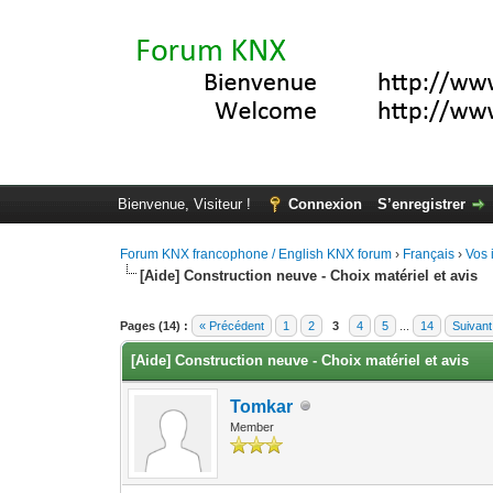
Bienvenue, Visiteur !
Connexion
S’enregistrer
Forum KNX francophone / English KNX forum
›
Français
›
Vos 
[Aide] Construction neuve - Choix matériel et avis
Moyenne : 0 (0 vote(s))
1
2
3
4
5
Pages (14) :
« Précédent
1
2
3
4
5
...
14
Suivant
[Aide] Construction neuve - Choix matériel et avis
Tomkar
Member