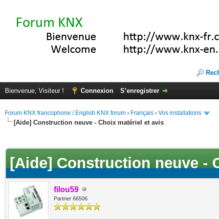
Rec
Bienvenue, Visiteur !
Connexion
S’enregistrer
Forum KNX francophone / English KNX forum
›
Français
›
Vos installations
[Aide] Construction neuve - Choix matériel et avis
(s))
[Aide] Construction neuve - C
filou59
Partner 66506