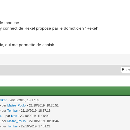
 de manche.
asy connect de Rexel proposé par le domoticien "Rexel".
rix, qui me permette de choisir.
mkar
- 20/10/2019, 19:17:39
- par
Maitre_Poulpi
- 21/10/2019, 10:25:51
- par
Tomkar
- 21/10/2019, 18:57:16
is
- par
Ives
- 22/10/2019, 11:00:09
- par
Maitre_Poulpi
- 22/10/2019, 10:01:44
- par
Tomkar
- 22/10/2019, 17:51:21