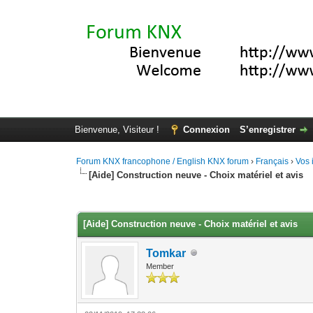
Bienvenue, Visiteur !
Connexion
S’enregistrer
Forum KNX francophone / English KNX forum
›
Français
›
Vos 
[Aide] Construction neuve - Choix matériel et avis
Moyenne : 0 (0 vote(s))
1
2
3
4
5
[Aide] Construction neuve - Choix matériel et avis
Tomkar
Member