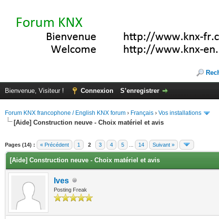
Rec
Bienvenue, Visiteur !
Connexion
S’enregistrer
Forum KNX francophone / English KNX forum
›
Français
›
Vos installations
[Aide] Construction neuve - Choix matériel et avis
(s))
Pages (14) :
« Précédent
1
2
3
4
5
...
14
Suivant »
[Aide] Construction neuve - Choix matériel et avis
Ives
Posting Freak