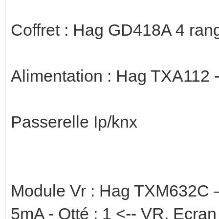
Coffret : Hag GD418A 4 ran
Alimentation : Hag TXA112 
Passerelle Ip/knx
Module Vr : Hag TXM632C – 
5mA - Qtté : 1 <-- VR, Ecra