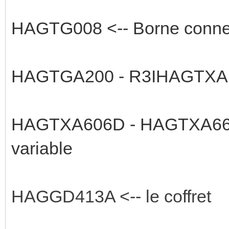
HAGTG008 <-- Borne connex
HAGTGA200 - R3IHAGTXA112
HAGTXA606D - HAGTXA664A 
variable
HAGGD413A <-- le coffret