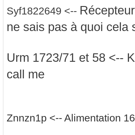
Récepteur 
Syf1822649 <--
ne sais pas à quoi cela 
Urm 1723/71 et 58 <-- Ki
call me
Znnzn1p <-- Alimentation 1