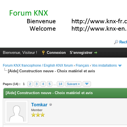
Rec
Bienvenue, Visiteur !
Connexion
S’enregistrer
Forum KNX francophone / English KNX forum
›
Français
›
Vos installations
[Aide] Construction neuve - Choix matériel et avis
(s))
Pages (14) :
1
2
3
4
5
...
14
Suivant »
[Aide] Construction neuve - Choix matériel et avis
Tomkar
Member