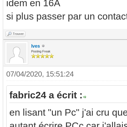
idem en 16A
si plus passer par un contac
Trouver
Ives
Posting Freak
07/04/2020, 15:51:24
fabric24 a écrit :
en lisant "un Pc" j'ai cru qu
autant écrire PCc car j'allais