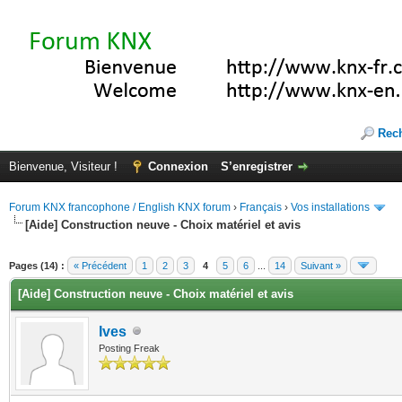
Rec
Bienvenue, Visiteur !
Connexion
S’enregistrer
Forum KNX francophone / English KNX forum
›
Français
›
Vos installations
[Aide] Construction neuve - Choix matériel et avis
(s))
Pages (14) :
« Précédent
1
2
3
4
5
6
...
14
Suivant »
[Aide] Construction neuve - Choix matériel et avis
Ives
Posting Freak