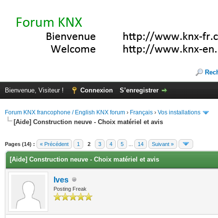
Rec
Bienvenue, Visiteur !
Connexion
S’enregistrer
Forum KNX francophone / English KNX forum
›
Français
›
Vos installations
[Aide] Construction neuve - Choix matériel et avis
(s))
Pages (14) :
« Précédent
1
2
3
4
5
...
14
Suivant »
[Aide] Construction neuve - Choix matériel et avis
Ives
Posting Freak