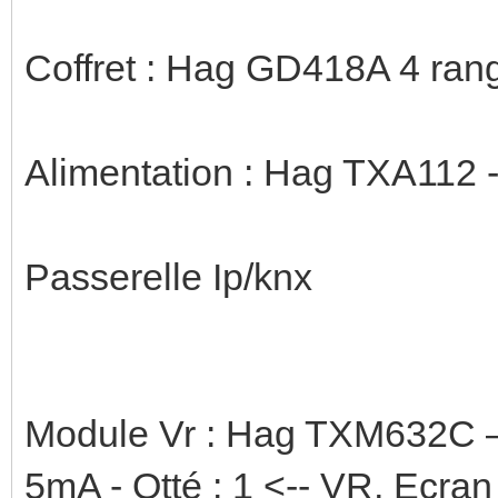
Coffret : Hag GD418A 4 ran
Alimentation : Hag TXA112 
Passerelle Ip/knx
Module Vr : Hag TXM632C – 
5mA - Qtté : 1 <-- VR, Ecra