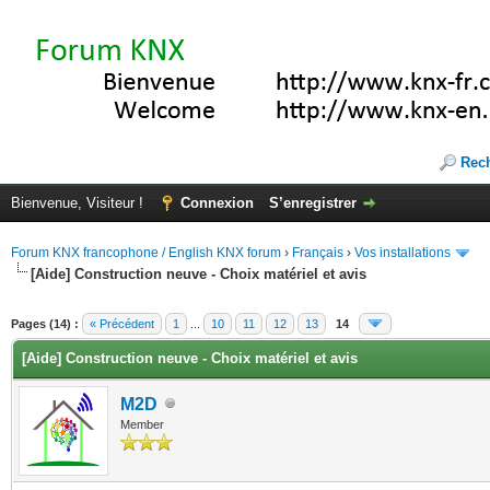
Rec
Bienvenue, Visiteur !
Connexion
S’enregistrer
Forum KNX francophone / English KNX forum
›
Français
›
Vos installations
[Aide] Construction neuve - Choix matériel et avis
(s))
Pages (14) :
« Précédent
1
...
10
11
12
13
14
[Aide] Construction neuve - Choix matériel et avis
M2D
Member