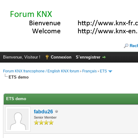
Rec
Bienvenue, Visiteur !
Connexion
S’enregistrer
Forum KNX francophone / English KNX forum
›
Français
›
ETS
ETS demo
(s))
ETS demo
fabdu26
Senior Member