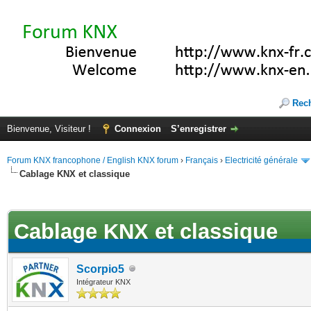
Rec
Bienvenue, Visiteur !
Connexion
S’enregistrer
Forum KNX francophone / English KNX forum
›
Français
›
Electricité générale
Cablage KNX et classique
(s))
Cablage KNX et classique
Scorpio5
Intégrateur KNX