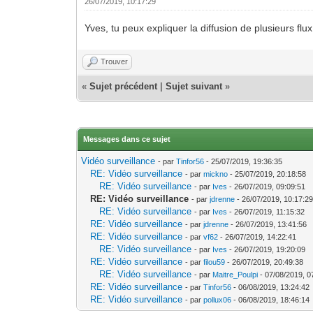
26/07/2019, 10:17:29
Yves, tu peux expliquer la diffusion de plusieurs flux
Trouver
«
Sujet précédent
|
Sujet suivant
»
Messages dans ce sujet
Vidéo surveillance
- par
Tinfor56
- 25/07/2019, 19:36:35
RE: Vidéo surveillance
- par
mickno
- 25/07/2019, 20:18:58
RE: Vidéo surveillance
- par
Ives
- 26/07/2019, 09:09:51
RE: Vidéo surveillance
- par
jdrenne
- 26/07/2019, 10:17:2
RE: Vidéo surveillance
- par
Ives
- 26/07/2019, 11:15:32
RE: Vidéo surveillance
- par
jdrenne
- 26/07/2019, 13:41:56
RE: Vidéo surveillance
- par
vf62
- 26/07/2019, 14:22:41
RE: Vidéo surveillance
- par
Ives
- 26/07/2019, 19:20:09
RE: Vidéo surveillance
- par
filou59
- 26/07/2019, 20:49:38
RE: Vidéo surveillance
- par
Maitre_Poulpi
- 07/08/2019, 0
RE: Vidéo surveillance
- par
Tinfor56
- 06/08/2019, 13:24:42
RE: Vidéo surveillance
- par
pollux06
- 06/08/2019, 18:46:14