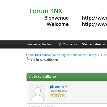
Bienvenue, Visiteur !
Connexion
S’enregistrer
Forum KNX francophone / English KNX forum
›
Français
›
Elec
Vidéo surveillance
Moyenne : 0 (0 vote(s))
1
2
3
4
5
Vidéo surveillance
jdrenne
Senior Member