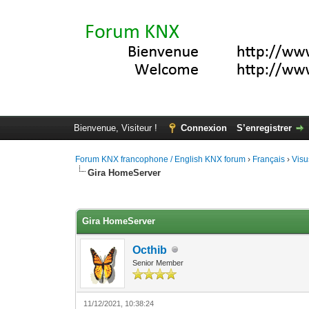
Bienvenue, Visiteur !
Connexion
S’enregistrer
Forum KNX francophone / English KNX forum
›
Français
›
Visu
Gira HomeServer
Moyenne : 0 (0 vote(s))
1
2
3
4
5
Gira HomeServer
Octhib
Senior Member
11/12/2021, 10:38:24