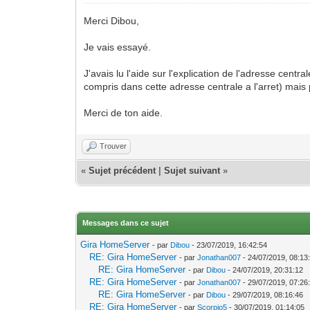
Merci Dibou,
Je vais essayé.
J'avais lu l'aide sur l'explication de l'adresse cen
compris dans cette adresse centrale a l'arret) mais p
Merci de ton aide.
Trouver
«
Sujet précédent
|
Sujet suivant
»
Messages dans ce sujet
Gira HomeServer
- par
Dibou
- 23/07/2019, 16:42:54
RE: Gira HomeServer
- par
Jonathan007
- 24/07/2019, 08:13
RE: Gira HomeServer
- par
Dibou
- 24/07/2019, 20:31:12
RE: Gira HomeServer
- par
Jonathan007
- 29/07/2019, 07:26
RE: Gira HomeServer
- par
Dibou
- 29/07/2019, 08:16:46
RE: Gira HomeServer
- par
Scorpio5
- 30/07/2019, 01:14:05