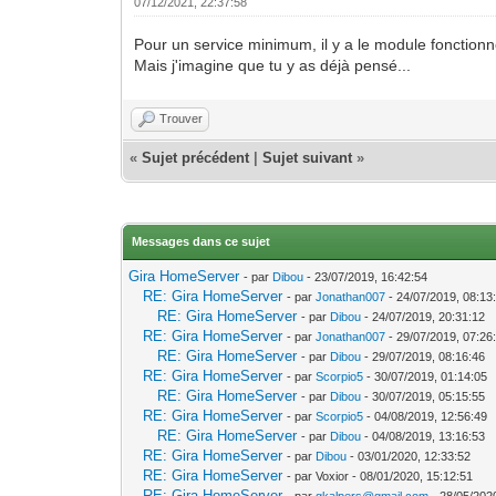
07/12/2021, 22:37:58
Pour un service minimum, il y a le module fonctionne
Mais j'imagine que tu y as déjà pensé...
Trouver
«
Sujet précédent
|
Sujet suivant
»
Messages dans ce sujet
Gira HomeServer
- par
Dibou
- 23/07/2019, 16:42:54
RE: Gira HomeServer
- par
Jonathan007
- 24/07/2019, 08:13
RE: Gira HomeServer
- par
Dibou
- 24/07/2019, 20:31:12
RE: Gira HomeServer
- par
Jonathan007
- 29/07/2019, 07:26
RE: Gira HomeServer
- par
Dibou
- 29/07/2019, 08:16:46
RE: Gira HomeServer
- par
Scorpio5
- 30/07/2019, 01:14:05
RE: Gira HomeServer
- par
Dibou
- 30/07/2019, 05:15:55
RE: Gira HomeServer
- par
Scorpio5
- 04/08/2019, 12:56:49
RE: Gira HomeServer
- par
Dibou
- 04/08/2019, 13:16:53
RE: Gira HomeServer
- par
Dibou
- 03/01/2020, 12:33:52
RE: Gira HomeServer
- par Voxior - 08/01/2020, 15:12:51
RE: Gira HomeServer
- par
gkalpers@gmail.com
- 28/05/202