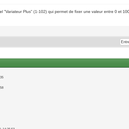
l "Variateur Plus" (1-102) qui permet de fixer une valeur entre 0 et 100
:35
:58
0, 14:25:53