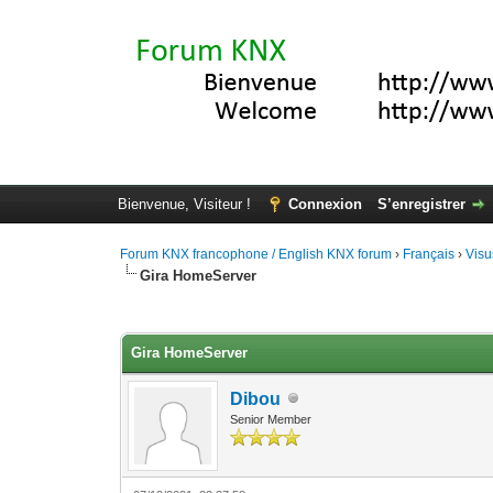
Bienvenue, Visiteur !
Connexion
S’enregistrer
Forum KNX francophone / English KNX forum
›
Français
›
Visu
Gira HomeServer
Moyenne : 0 (0 vote(s))
1
2
3
4
5
Gira HomeServer
Dibou
Senior Member