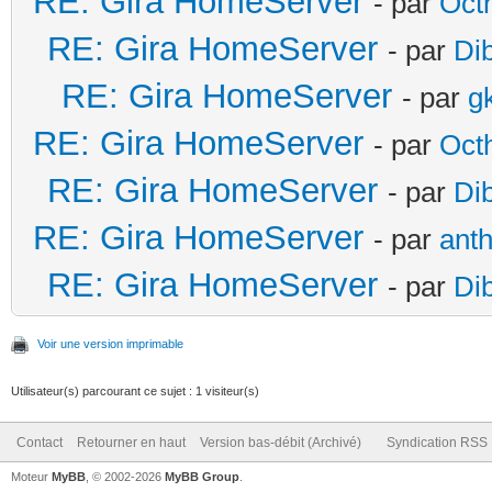
RE: Gira HomeServer
- par
Oct
RE: Gira HomeServer
- par
Di
RE: Gira HomeServer
- par
g
RE: Gira HomeServer
- par
Oct
RE: Gira HomeServer
- par
Di
RE: Gira HomeServer
- par
ant
RE: Gira HomeServer
- par
Di
Voir une version imprimable
Utilisateur(s) parcourant ce sujet : 1 visiteur(s)
Contact
Retourner en haut
Version bas-débit (Archivé)
Syndication RSS
Moteur
MyBB
, © 2002-2026
MyBB Group
.