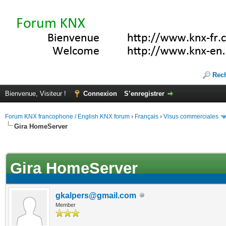
Rec
Bienvenue, Visiteur !
Connexion
S’enregistrer
Forum KNX francophone / English KNX forum
›
Français
›
Visus commerciales
Gira HomeServer
(s))
Gira HomeServer
gkalpers@gmail.com
Member