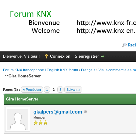
Rec
Bienvenue, Visiteur !
Connexion
S’enregistrer
Forum KNX francophone / English KNX forum
›
Français
›
Visus commerciales
Gira HomeServer
(s))
Pages (3) :
« Précédent
1
2
3
Suivant »
Gira HomeServer
gkalpers@gmail.com
Member