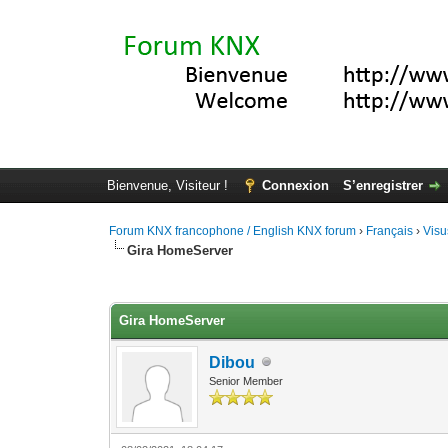
Bienvenue, Visiteur !
Connexion
S’enregistrer
Forum KNX francophone / English KNX forum
›
Français
›
Visu
Gira HomeServer
Moyenne : 0 (0 vote(s))
1
2
3
4
5
Gira HomeServer
Dibou
Senior Member