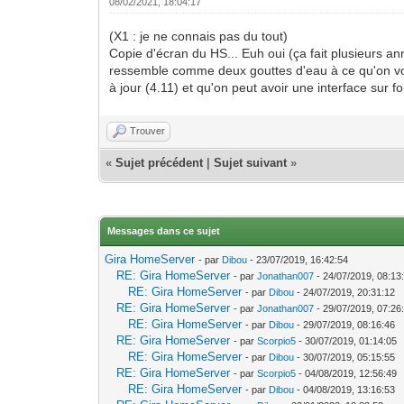
08/02/2021, 18:04:17
(X1 : je ne connais pas du tout)
Copie d'écran du HS... Euh oui (ça fait plusieurs ann
ressemble comme deux gouttes d'eau à ce qu'on voit 
à jour (4.11) et qu'on peut avoir une interface sur fo
Trouver
«
Sujet précédent
|
Sujet suivant
»
Messages dans ce sujet
Gira HomeServer
- par
Dibou
- 23/07/2019, 16:42:54
RE: Gira HomeServer
- par
Jonathan007
- 24/07/2019, 08:13
RE: Gira HomeServer
- par
Dibou
- 24/07/2019, 20:31:12
RE: Gira HomeServer
- par
Jonathan007
- 29/07/2019, 07:26
RE: Gira HomeServer
- par
Dibou
- 29/07/2019, 08:16:46
RE: Gira HomeServer
- par
Scorpio5
- 30/07/2019, 01:14:05
RE: Gira HomeServer
- par
Dibou
- 30/07/2019, 05:15:55
RE: Gira HomeServer
- par
Scorpio5
- 04/08/2019, 12:56:49
RE: Gira HomeServer
- par
Dibou
- 04/08/2019, 13:16:53