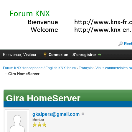
Rec
Bienvenue, Visiteur !
Connexion
S’enregistrer
Forum KNX francophone / English KNX forum
›
Français
›
Visus commerciales
Gira HomeServer
(s))
Gira HomeServer
gkalpers@gmail.com
Member