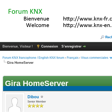
Rec
Bienvenue, Visiteur !
Connexion
S’enregistrer
Forum KNX francophone / English KNX forum
›
Français
›
Visus commerciales
Gira HomeServer
(s))
Gira HomeServer
Dibou
Senior Member