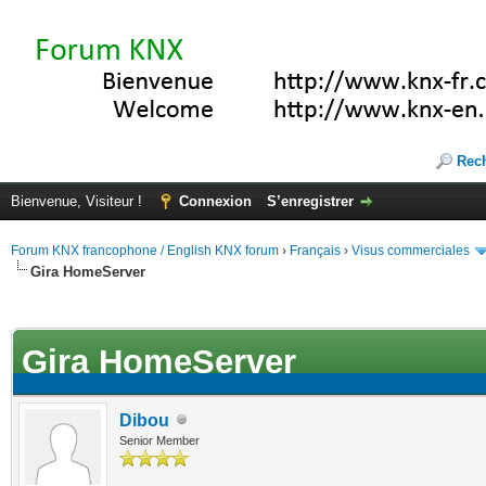
Rec
Bienvenue, Visiteur !
Connexion
S’enregistrer
Forum KNX francophone / English KNX forum
›
Français
›
Visus commerciales
Gira HomeServer
(s))
Gira HomeServer
Dibou
Senior Member