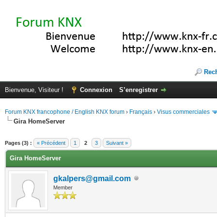
Rec
Bienvenue, Visiteur !
Connexion
S’enregistrer
Forum KNX francophone / English KNX forum
›
Français
›
Visus commerciales
Gira HomeServer
(s))
Pages (3) :
« Précédent
1
2
3
Suivant »
Gira HomeServer
gkalpers@gmail.com
Member