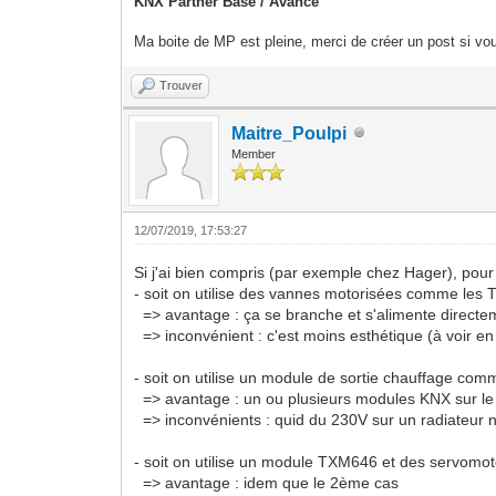
KNX Partner Base / Avancé
Ma boite de MP est pleine, merci de créer un post si vou
Trouver
Maitre_Poulpi
Member
12/07/2019, 17:53:27
Si j'ai bien compris (par exemple chez Hager), pour 
- soit on utilise des vannes motorisées comme le
=> avantage : ça se branche et s'alimente directem
=> inconvénient : c'est moins esthétique (à voir en 
- soit on utilise un module de sortie chauffage 
=> avantage : un ou plusieurs modules KNX sur le ta
=> inconvénients : quid du 230V sur un radiateur n
- soit on utilise un module TXM646 et des servom
=> avantage : idem que le 2ème cas