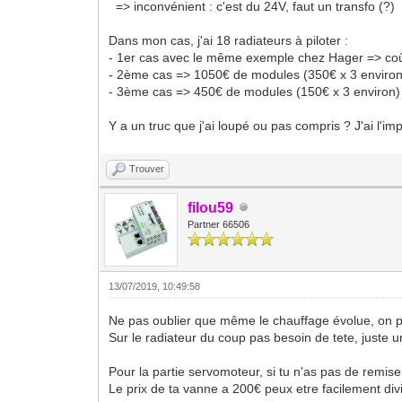
=> inconvénient : c'est du 24V, faut un transfo (?)
Dans mon cas, j'ai 18 radiateurs à piloter :
- 1er cas avec le même exemple chez Hager => co
- 2ème cas => 1050€ de modules (350€ x 3 enviro
- 3ème cas => 450€ de modules (150€ x 3 environ) +
Y a un truc que j'ai loupé ou pas compris ? J'ai l'i
Trouver
filou59
Partner 66506
13/07/2019, 10:49:58
Ne pas oublier que même le chauffage évolue, on peu
Sur le radiateur du coup pas besoin de tete, juste u
Pour la partie servomoteur, si tu n'as pas de remis
Le prix de ta vanne a 200€ peux etre facilement di