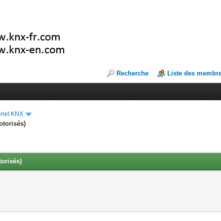
Recherche
Liste des membr
riel KNX
torisés)
orisés)