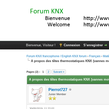
Bienvenue, Visiteur !
Connexion
S’enregistrer
Forum KNX francophone / English KNX forum
›
Français
›
Maté
A propos des têtes thermostatiques KNX (vannes mo
Moyenne : 0 (0 vote(s))
1
2
3
4
5
Pages (2) :
1
2
Suivant »
A propos des têtes thermostatiques KNX (vannes mot
Pierrot727
Junior Member
30/05/2019, 11:22:02