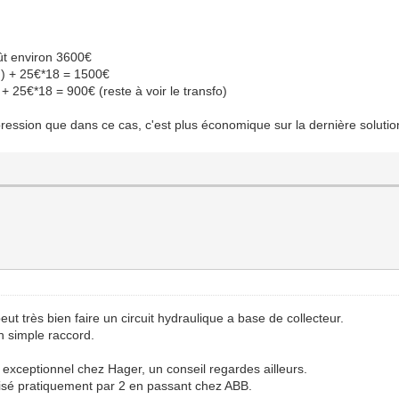
ût environ 3600€
n) + 25€*18 = 1500€
 25€*18 = 900€ (reste à voir le transfo)
mpression que dans ce cas, c'est plus économique sur la dernière solutio
t très bien faire un circuit hydraulique a base de collecteur.
n simple raccord.
e exceptionnel chez Hager, un conseil regardes ailleurs.
visé pratiquement par 2 en passant chez ABB.