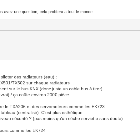
s avez une question, cela profitera a tout le monde.
piloter des radiateurs (eau) :
s TX501/TX502 sur chaque radiateurs
ent sur le bus KNX (donc juste un cable bus à tirer)
vrai) / ça coûte environ 200€ pièce.
comme le TXA206 et des servomoteurs comme les EK723
bleau (centralisé). C'est plus esthétique.
iveau sécurité ? (pas moins qu'un sèche serviette sans doute)
oteurs comme les EK724