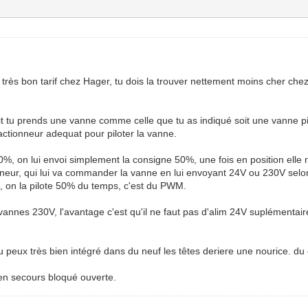
n très bon tarif chez Hager, tu dois la trouver nettement moins cher che
oit tu prends une vanne comme celle que tu as indiqué soit une vanne pi
actionneur adequat pour piloter la vanne.
0%, on lui envoi simplement la consigne 50%, une fois en position elle ne
onneur, qui lui va commander la vanne en lui envoyant 24V ou 230V sel
, on la pilote 50% du temps, c'est du PWM.
 vannes 230V, l'avantage c'est qu'il ne faut pas d'alim 24V suplémentai
tu peux très bien intégré dans du neuf les têtes deriere une nourice. du 
en secours bloqué ouverte.