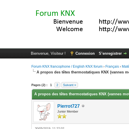
Bienvenue, Visiteur !
Connexion
S’enregistrer
Forum KNX francophone / English KNX forum
›
Français
›
Maté
A propos des têtes thermostatiques KNX (vannes mo
Moyenne : 0 (0 vote(s))
1
2
3
4
5
Pages (2) :
1
2
Suivant »
A propos des têtes thermostatiques KNX (vannes mot
Pierrot727
Junior Member
30/05/2019, 11:22:02