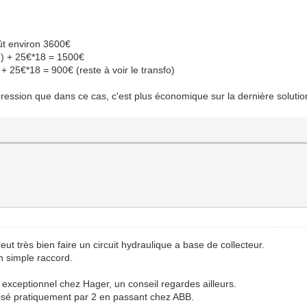
ût environ 3600€
n) + 25€*18 = 1500€
 25€*18 = 900€ (reste à voir le transfo)
mpression que dans ce cas, c'est plus économique sur la dernière solutio
t très bien faire un circuit hydraulique a base de collecteur.
n simple raccord.
e exceptionnel chez Hager, un conseil regardes ailleurs.
visé pratiquement par 2 en passant chez ABB.