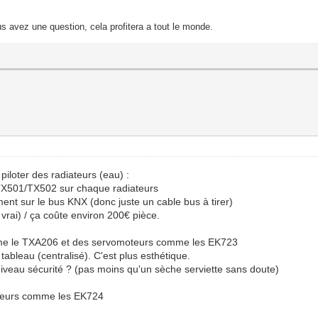
s avez une question, cela profitera a tout le monde.
piloter des radiateurs (eau) :
s TX501/TX502 sur chaque radiateurs
ent sur le bus KNX (donc juste un cable bus à tirer)
vrai) / ça coûte environ 200€ pièce.
comme le TXA206 et des servomoteurs comme les EK723
bleau (centralisé). C'est plus esthétique.
iveau sécurité ? (pas moins qu'un sèche serviette sans doute)
oteurs comme les EK724