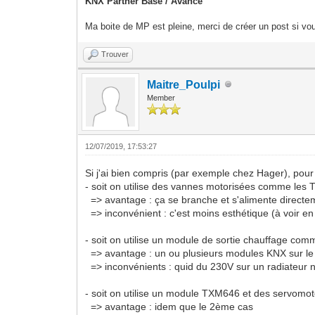
KNX Partner Base / Avancé
Ma boite de MP est pleine, merci de créer un post si vou
Trouver
Maitre_Poulpi
Member
12/07/2019, 17:53:27
Si j'ai bien compris (par exemple chez Hager), pour 
- soit on utilise des vannes motorisées comme le
=> avantage : ça se branche et s'alimente directem
=> inconvénient : c'est moins esthétique (à voir en 
- soit on utilise un module de sortie chauffage 
=> avantage : un ou plusieurs modules KNX sur le ta
=> inconvénients : quid du 230V sur un radiateur n
- soit on utilise un module TXM646 et des servom
=> avantage : idem que le 2ème cas