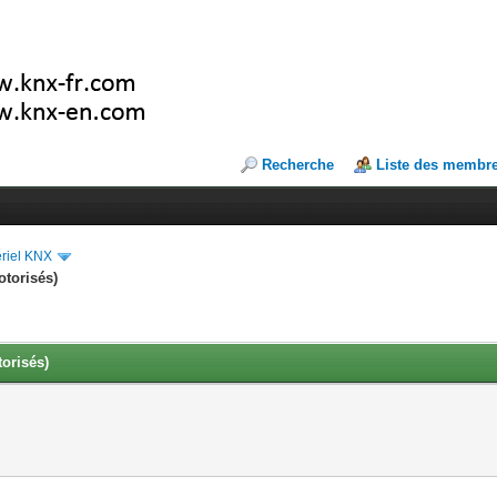
Recherche
Liste des membr
riel KNX
torisés)
orisés)