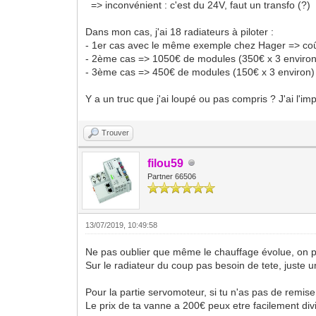
=> inconvénient : c'est du 24V, faut un transfo (?)
Dans mon cas, j'ai 18 radiateurs à piloter :
- 1er cas avec le même exemple chez Hager => co
- 2ème cas => 1050€ de modules (350€ x 3 enviro
- 3ème cas => 450€ de modules (150€ x 3 environ) +
Y a un truc que j'ai loupé ou pas compris ? J'ai l'i
Trouver
filou59
Partner 66506
13/07/2019, 10:49:58
Ne pas oublier que même le chauffage évolue, on peu
Sur le radiateur du coup pas besoin de tete, juste u
Pour la partie servomoteur, si tu n'as pas de remis
Le prix de ta vanne a 200€ peux etre facilement di