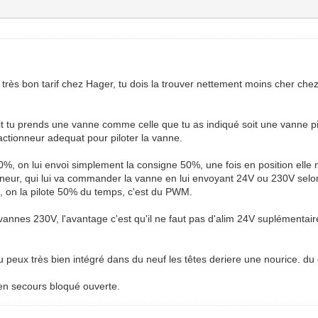
n très bon tarif chez Hager, tu dois la trouver nettement moins cher che
oit tu prends une vanne comme celle que tu as indiqué soit une vanne pi
actionneur adequat pour piloter la vanne.
0%, on lui envoi simplement la consigne 50%, une fois en position elle ne
onneur, qui lui va commander la vanne en lui envoyant 24V ou 230V sel
, on la pilote 50% du temps, c'est du PWM.
 vannes 230V, l'avantage c'est qu'il ne faut pas d'alim 24V suplémentai
tu peux très bien intégré dans du neuf les têtes deriere une nourice. du 
en secours bloqué ouverte.