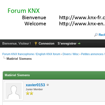
Rec
Bienvenue, Visiteur !
Connexion
S’enregistrer
Forum KNX francophone / English KNX forum
›
Divers / Misc
›
Petites annonces /
Matériel Siemens
(s))
Matériel Siemens
xavier0153
Junior Member