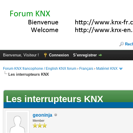
Rec
Bienvenue, Visiteur !
Connexion
S’enregistrer
Forum KNX francophone / English KNX forum
›
Français
›
Matériel KNX
Les interrupteurs KNX
te(s))
Les interrupteurs KNX
geoninja
Member