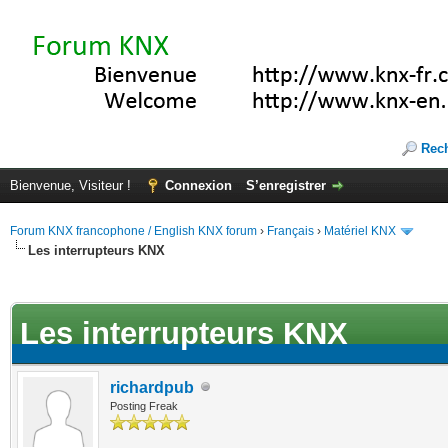
Rec
Bienvenue, Visiteur !
Connexion
S’enregistrer
Forum KNX francophone / English KNX forum
›
Français
›
Matériel KNX
Les interrupteurs KNX
te(s))
Les interrupteurs KNX
richardpub
Posting Freak