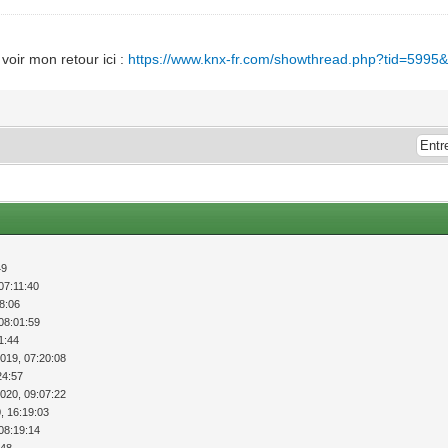
voir mon retour ici :
https://www.knx-fr.com/showthread.php?tid=599
49
07:11:40
18:06
08:01:59
1:44
2019, 07:20:08
24:57
2020, 09:07:22
, 16:19:03
08:19:14
:48