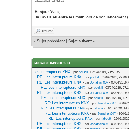
26/12/2025, 15:52:22
Bonjour Yves,
Je l'avais eu entre les main lors de son lancement ( 
Trouver
«
Sujet précédent
|
Sujet suivant
»
Messages dans ce sujet
Les interrupteurs KNX
- par
poukill
- 02/04/2019, 21:59:35
RE: Les interrupteurs KNX
- par
poukill
- 02/04/2019, 22:00:
RE: Les interrupteurs KNX
- par
Jonathan007
- 03/04/2019, 
RE: Les interrupteurs KNX
- par
poukill
- 03/04/2019, 07:
RE: Les interrupteurs KNX
- par
Jonathan007
- 03/04/2019, 
RE: Les interrupteurs KNX
- par
poukill
- 19/04/2019, 12:1
RE: Les interrupteurs KNX
- par
Jonathan007
- 20/04/
RE: Les interrupteurs KNX
- par
fabou9
- 19/01/2020, 14:
RE: Les interrupteurs KNX
- par
Jonathan007
- 20/01/
RE: Les interrupteurs KNX
- par
fabou9
- 22/01/2020
RE: Les interrupteurs KNX
- par
Jonathan007
- 03/04/2019, 
RE: Les interrupteurs KNX
- par
jdrenne
- 03/04/2019, 11:17