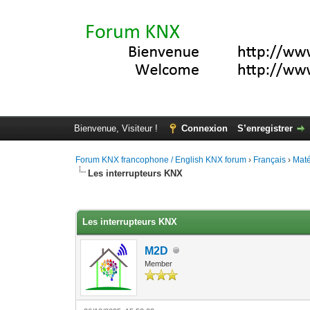
Bienvenue, Visiteur !
Connexion
S’enregistrer
Forum KNX francophone / English KNX forum
›
Français
›
Maté
Les interrupteurs KNX
Moyenne : 4.2 (5 vote(s))
1
2
3
4
5
Les interrupteurs KNX
M2D
Member