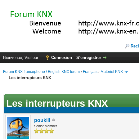
Rec
Bienvenue, Visiteur !
Connexion
S’enregistrer
Forum KNX francophone / English KNX forum
›
Français
›
Matériel KNX
Les interrupteurs KNX
te(s))
Les interrupteurs KNX
poukill
Senior Member