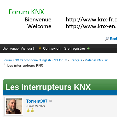
Rec
Bienvenue, Visiteur !
Connexion
S’enregistrer
Forum KNX francophone / English KNX forum
›
Français
›
Matériel KNX
Les interrupteurs KNX
te(s))
Les interrupteurs KNX
Torrent007
Junior Member