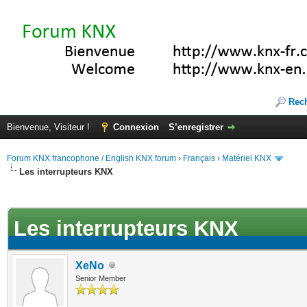
Rec
Bienvenue, Visiteur !
Connexion
S’enregistrer
Forum KNX francophone / English KNX forum
›
Français
›
Matériel KNX
Les interrupteurs KNX
te(s))
Les interrupteurs KNX
XeNo
Senior Member