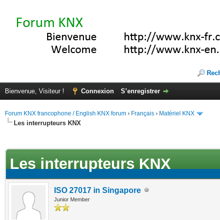
Rec
Bienvenue, Visiteur !
Connexion
S’enregistrer
Forum KNX francophone / English KNX forum
›
Français
›
Matériel KNX
Les interrupteurs KNX
te(s))
Les interrupteurs KNX
ISO 27017 in Singapore
Junior Member