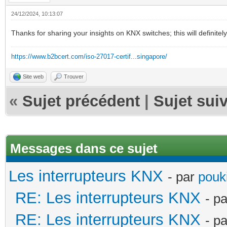
24/12/2024, 10:13:07
Thanks for sharing your insights on KNX switches; this will definite
https://www.b2bcert.com/iso-27017-certif...singapore/
Site web
Trouver
«
Sujet précédent
|
Sujet sui
Messages dans ce sujet
Les interrupteurs KNX
- par
pouki
RE: Les interrupteurs KNX
- p
RE: Les interrupteurs KNX
- p