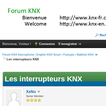
Rec
Bienvenue, Visiteur !
Connexion
S’enregistrer
Forum KNX francophone / English KNX forum
›
Français
›
Matériel KNX
Les interrupteurs KNX
te(s))
Les interrupteurs KNX
XeNo
Senior Member