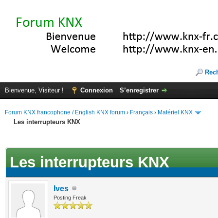
Rec
Bienvenue, Visiteur !
Connexion
S’enregistrer
Forum KNX francophone / English KNX forum
›
Français
›
Matériel KNX
Les interrupteurs KNX
te(s))
Les interrupteurs KNX
Ives
Posting Freak