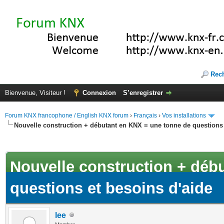
Rec
Bienvenue, Visiteur !
Connexion
S’enregistrer
Forum KNX francophone / English KNX forum
›
Français
›
Vos installations
Nouvelle construction + débutant en KNX = une tonne de questions 
(s))
Nouvelle construction + déb
questions et besoins d'aide
lee